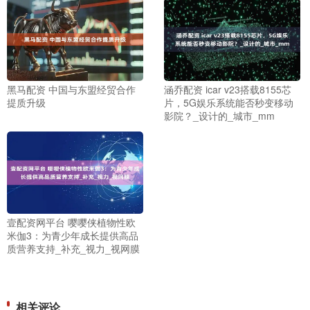
黑马配资 中国与东盟经贸合作
涵乔配资 icar v23搭载8155芯
提质升级
片，5G娱乐系统能否秒变移动
影院？_设计的_城市_mm
壹配资网平台 嘤嘤侠植物性欧
米伽3：为青少年成长提供高品
质营养支持_补充_视力_视网膜
相关评论