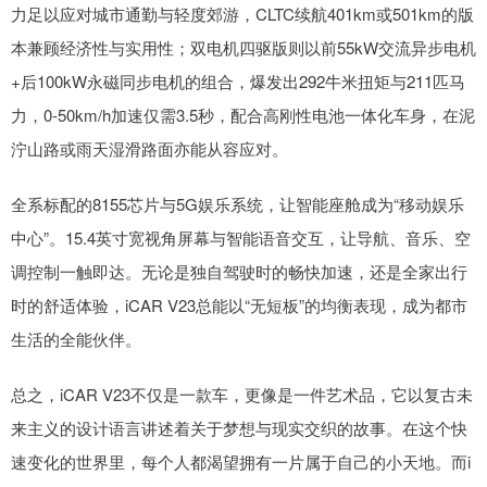
力足以应对城市通勤与轻度郊游，CLTC续航401km或501km的版
本兼顾经济性与实用性；双电机四驱版则以前55kW交流异步电机
+后100kW永磁同步电机的组合，爆发出292牛米扭矩与211匹马
力，0-50km/h加速仅需3.5秒，配合高刚性电池一体化车身，在泥
泞山路或雨天湿滑路面亦能从容应对。
全系标配的8155芯片与5G娱乐系统，让智能座舱成为“移动娱乐
中心”。15.4英寸宽视角屏幕与智能语音交互，让导航、音乐、空
调控制一触即达。无论是独自驾驶时的畅快加速，还是全家出行
时的舒适体验，iCAR V23总能以“无短板”的均衡表现，成为都市
生活的全能伙伴。
总之，iCAR V23不仅是一款车，更像是一件艺术品，它以复古未
来主义的设计语言讲述着关于梦想与现实交织的故事。在这个快
速变化的世界里，每个人都渴望拥有一片属于自己的小天地。而i