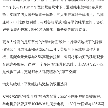
mm车长与1915mm车宽的紧凑尺寸下，通过纯电架构的布局优
势，实现了四人超舒适乘坐体验，五人出行亦能合规满足。后排
座椅50:50比例放倒后，与后备箱形成0度齐平的纯平空间，容积
媲美微型面包车，轻松容纳帐篷、折叠椅等露营装备。
更令人惊喜的是细节处的“情绪价值”设计：行李箱地板下的隐藏
储物盒可收纳私密物品或应急工具；盖板可下沉或取出作为桌
板，搭配全景天幕与2.5K高清触控屏，瞬间将车内变为移动观景
台或户外影院。这种“一车多用”的场景化思维，让iCAR V23不仅
是代步工具，更是都市人逃离喧嚣的“第三空间”。
动力与续航：平衡经济与激情的双重选择
iCAR V23以“可盐可甜”的动力配置，满足不同用户的驾驶偏好。
单电机后驱版搭载100kW永磁同步电机，180牛米扭矩与136匹马