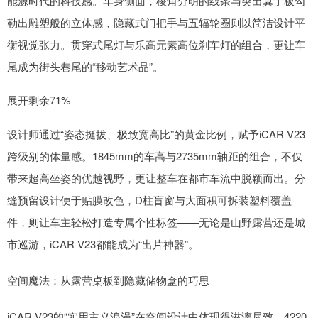
能源时代的科技感。车身侧面，棱角分明的线条与突出翼子板勾
勒出雕塑般的立体感，隐藏式门把手与五辐轮圈则以简洁设计平
衡视觉张力。贯穿式尾灯与乐高元素高位刹车灯的组合，更让车
尾成为街头巷尾的“移动艺术品”。
展开剩余71%
设计师通过“姿态挺拔、极致宽高比”的黄金比例，赋予iCAR V23
跨级别的体量感。1845mm的车高与2735mm轴距的组合，不仅
带来超高坐姿的优越视野，更让整车在都市车流中脱颖而出。分
缝预留设计便于贴膜改色，D柱盲窗与大面积可拆装塑料覆盖
件，则让车主轻松打造专属个性标签——无论是山野露营还是城
市巡游，iCAR V23都能成为“出片神器”。
空间魔法：从露营桌板到隐藏储物盒的巧思
iCAR V23的“实用主义浪漫”在空间设计中体现得淋漓尽致。4220