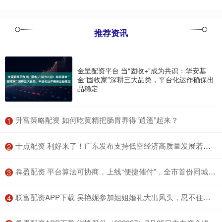
推荐资讯
金呈配资平台 当“固收+”成为共识：华安基
金“固收家”深耕三大品类，平台化运作确保出
品稳定
​升富策略配资 如何吃黄精把肠胃养得“逍遥”起来？
1
​十点配资 利好来了！广东发布支持低空经济高质量发展若干措施
2
​犇盈配资 平台算法可协商，上线“便捷催付”，全市首份同城货运司机协商恳谈纪要在长宁诞生
3
​联富配资APP下载 吴艳妮参加姐姐婚礼大出风头，忍不住哽咽大哭，令人感慨
4