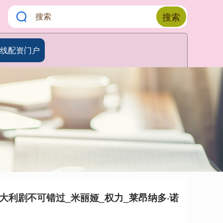
搜索
线配资门户
意大利剧不可错过_米丽娅_权力_莱昂纳多·诺