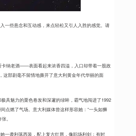
加入一些悬念和互动感，来点轻松又引人入胜的感觉。请
的托斯卡纳老酒——表面看起来浓香四溢，入口却带着一股政
岛，这部剧毫不留情地撕开了意大利黄金年代华丽的面
糟糟却极具魅力的栗色卷发和深邃的绿眸，霸气地闯进了1992
瞬间点燃了气场。意大利媒体曾这样形容她：“一头如狮
夸张。
候她一袭利落西装，配上复古红唇，像职场利剑；有时