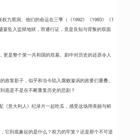
权力黑洞。他们的命运在三季（《1992》《1993》《1
商盛宴坠入监狱地狱，而通行证，竟是良知与背叛的双面
拉，更是整个第一共和国的坟墓。剧中对历史的还原令人
抖的政客影子，似乎和当今陷入腐败漩涡的政要们重叠。
，到底是不是在不断重复历史的悲剧？
搭配《意大利人》纪录片一起吃瓜，感受这场用美丽与鲜
间，它到底象征的是什么？权力的牢笼？还是那个不可逆