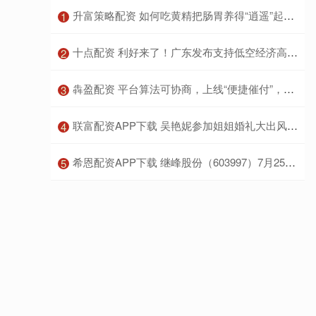
​升富策略配资 如何吃黄精把肠胃养得“逍遥”起来？
1
​十点配资 利好来了！广东发布支持低空经济高质量发展若干措施
2
​犇盈配资 平台算法可协商，上线“便捷催付”，全市首份同城货运司机协商恳谈纪要在长宁诞生
3
​联富配资APP下载 吴艳妮参加姐姐婚礼大出风头，忍不住哽咽大哭，令人感慨
4
​希恩配资APP下载 继峰股份（603997）7月25日主力资金净买入350.60万元
5