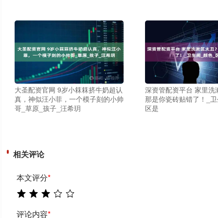
大圣配资官网 9岁小箖箖挤牛奶超认
深资管配资平台 家里洗
真，神似汪小菲，一个模子刻的小帅
那是你瓷砖贴错了！_卫
哥_草原_孩子_汪希玥
区是
相关评论
本文评分
*
评论内容
*