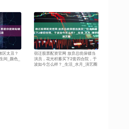
漱区太丑？
宿迁股票配资官网 放弃总统保镖当
生间_颜色_
演员，花光积蓄买下2套四合院，于
波如今怎么样？_生活_水月_演艺圈