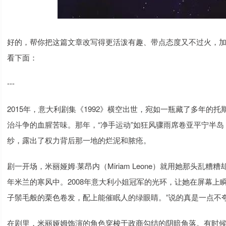
好的，帮你把这篇文章改写得更活泼有趣、带点态度又不过火，
看下面：
---
2015年，意大利剧集《1992》横空出世，宛如一瓶藏了多年
治斗争的血腥苦味。那年，“净手运动”如狂风骤雨席卷亚平宁半
纱，露出了权力背后那一地的烂泥和脓疮。
剧一开场，米丽娅姆·莱昂内（Miriam Leone）就用她那头乱
年米兰的寒风中。2008年意大利小姐冠军的光环，让她在屏幕上
子鬃毛般的栗色卷发，配上能催眠人的绿眼睛。”说的真是一点不
在剧里，米丽娅姆饰演的角色穿梭于政商勾结的阴暗角落。有时