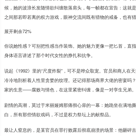
候，她的波浪长发随情欲纠缠散落肩头，每一帧都在宣告：这就是
之间那若即若离的权力游戏，眼神交流间既有猎物的戒备，也有
展开剩余72%
你说她性感？可别把性感当作装饰。她的魅力更像一把匕首，直指虚
身体语言讲述了那个时代女性的挣扎和抗争。
说起《1992》里的“尺度炸裂”，可不是哗众取宠。官员和商人
冷冷地剖析着人性里贪婪的纹理。还记得那场商界大佬的密宴吗
家的生意——腐败与情色，在这里紧密纠缠，像是一对孪生兄弟
剧情的高潮，莫过于米丽娅姆那痛彻心扉的一幕：她跪坐在满地
白，所有那些情欲戏码，不过是权力祭坛上的献祭品。
最让人窒息的，是某官员在罪行败露后彻底崩溃的场景：他砸碎