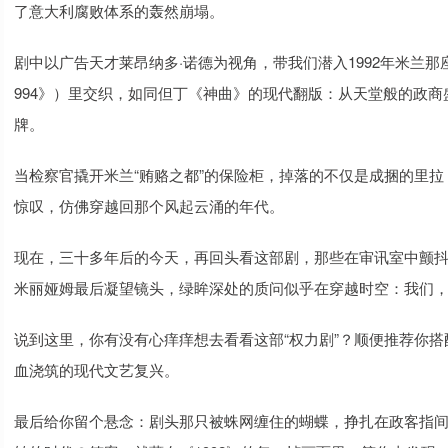
了意大利腐败体系的轰然崩塌。
剧中以广告天才莱昂纳多·诺德为视角，带我们潜入1992年米兰那座
994》）里交织，如同但丁《神曲》的现代翻版：从天堂般的政
牌。
当检察官撬开米兰“贿赂之都”的保险柜，掉落的不仅是成捆的里
惊叹，仿佛穿越回那个风起云涌的年代。
现在，三十多年后的今天，再回头看这部剧，那些在审讯室中颤
米丽娅姆最后凝望镜头，绿眸深处的质问似乎在穿越时空：我们
说到这里，你有没有心痒痒想去看看这部“权力剧”？顺便推荐你
血浇筑的现代文艺复兴。
最后给你留个悬念：剧头那只被蛛网缠住的蝴蝶，挣扎在政客指