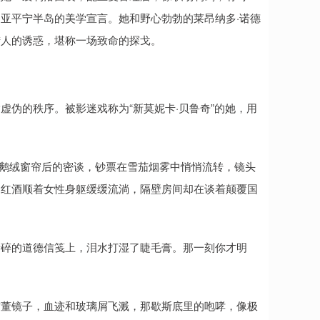
亚平宁半岛的美学宣言。她和野心勃勃的莱昂纳多·诺德
猎人的诱惑，堪称一场致命的探戈。
伪的秩序。被影迷戏称为“新莫妮卡·贝鲁奇”的她，用
在天鹅绒窗帘后的密谈，钞票在雪茄烟雾中悄悄流转，镜头
？红酒顺着女性身躯缓缓流淌，隔壁房间却在谈着颠覆国
。
撕碎的道德信笺上，泪水打湿了睫毛膏。那一刻你才明
古董镜子，血迹和玻璃屑飞溅，那歇斯底里的咆哮，像极