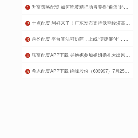
​升富策略配资 如何吃黄精把肠胃养得“逍遥”起来？
1
​十点配资 利好来了！广东发布支持低空经济高质量发展若干措施
2
​犇盈配资 平台算法可协商，上线“便捷催付”，全市首份同城货运司机协商恳谈纪要在长宁诞生
3
​联富配资APP下载 吴艳妮参加姐姐婚礼大出风头，忍不住哽咽大哭，令人感慨
4
​希恩配资APP下载 继峰股份（603997）7月25日主力资金净买入350.60万元
5