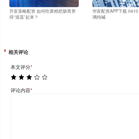
升富策略配资 如何吃黄精把肠胃养
华富配资APP下载 041
得“逍遥”起来？
璃纯碱
相关评论
本文评分
*
评论内容
*