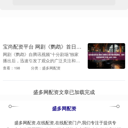
宝尚配资平台 网剧《鹦鹉》首日登顶热度榜，演员表现获好评_叶浏_剧中_观众
网剧《鹦鹉》自腾讯视频“十分剧场”独家
播出后，迅速引发了观众的广泛关注和热
烈讨论。该剧由张睿和于景亮联合执导，
查看：198
分类：盛多网配资
叶浏、吴建豪、于文文、徐冬冬、易安玺
等实力派演员联....
盛多网配资文章已加载完成
盛多网配资
盛多网配资,在线配资,在线配资门户,我们专注于提供专