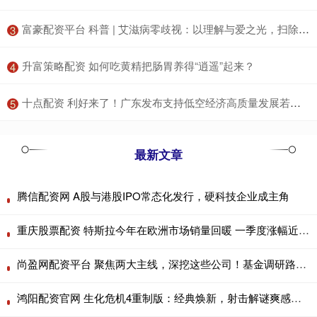
​富豪配资平台 科普 | 艾滋病零歧视：以理解与爱之光，扫除偏见与歧视的阴霾_感染者_传播_病毒
3
​升富策略配资 如何吃黄精把肠胃养得“逍遥”起来？
4
​十点配资 利好来了！广东发布支持低空经济高质量发展若干措施
5
最新文章
腾信配资网 A股与港股IPO常态化发行，硬科技企业成主角
重庆股票配资 特斯拉今年在欧洲市场销量回暖 一季度涨幅近45%
尚盈网配资平台 聚焦两大主线，深挖这些公司！基金调研路线图曝光
鸿阳配资官网 生化危机4重制版：经典焕新，射击解谜爽感拉满