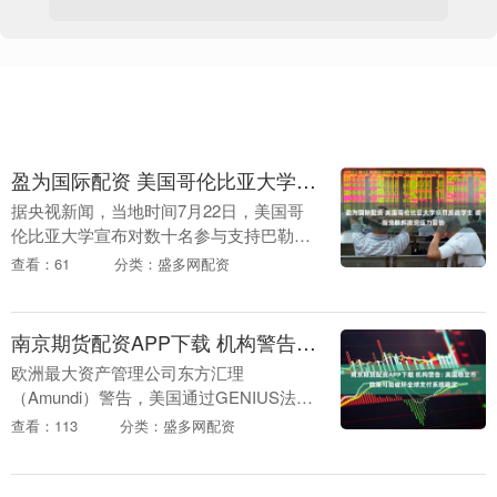
盈为国际配资 美国哥伦比亚大学惩罚反战学生 被指受联邦撤资压力妥协
据央视新闻，当地时间7月22日，美国哥
伦比亚大学宣布对数十名参与支持巴勒斯
坦示威活动的学生予以纪律处分。这一决
查看：61
分类：盛多网配资
定正值特朗普政府以撤销联邦拨款等方式
向该校持续施压....
南京期货配资APP下载 机构警告: 美国稳定币政策可能破坏全球支付系统稳定
欧洲最大资产管理公司东方汇理
（Amundi）警告，美国通过GENIUS法案
后，以美元支持的稳定币大增，可能会导
查看：113
分类：盛多网配资
致资金流动重大转变，从而破坏全球支付
系统的稳定。美....