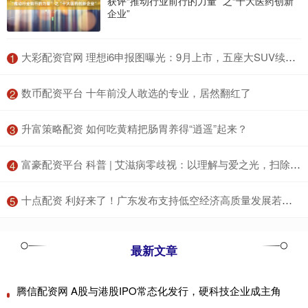
获评“推动行业前行的力量” 之“十大医药创新
企业”
​大彩配资官网 理想i6申报图曝光：9月上市，五座大SUV续航新升级！_车辆_动力学_电机
1
​数币配资平台 十年前没人敢选的专业，居然翻红了
2
​升富策略配资 如何吃黄精把肠胃养得“逍遥”起来？
3
​富豪配资平台 科普 | 艾滋病零歧视：以理解与爱之光，扫除偏见与歧视的阴霾_感染者_传播_病毒
4
​十点配资 利好来了！广东发布支持低空经济高质量发展若干措施
5
最新文章
腾信配资网 A股与港股IPO常态化发行，硬科技企业成主角