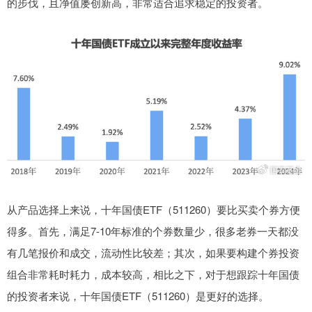
的步伐，且净值屡创新高，非常适合追求稳定的投资者。
从产品选择上来说，十年国债ETF（511260）要比买卖个券方便
得多。首先，满足7-10年标准的个券数量少，很多老券一天都没
有几笔报价和成交，流动性比较差；其次，如果要构建个券投资
组合非常耗时耗力，成本较高，相比之下，对于想跟踪十年国债
的投资者来说，十年国债ETF（511260）是更好的选择。