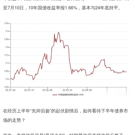
至7月10日，10年国债收益率报1.66%，基本与24年底持平。
在经历上半年“先抑后扬”的起伏剧情后，如何看待下半年债券市
场的走势？