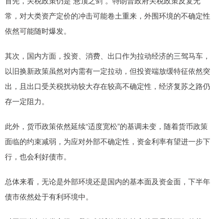
首先，关税政策仍是“悬顶之剑”。特朗普政府关税政策反复无
常，对大类资产定价的冲击可能卷土重来，外围环境的不确定性
依然可能随时爆发。
其次，国内方面，投资、消费、出口作为拉动经济的三驾马车，
以旧换新政策虽然对内需有一定拉动，但投资端放缓特征依然突
出，且出口受关税扰动较大存在较高不确定性，经济复苏之路仍
存一定阻力。
此外，货币政策依然延续“适度宽松”的基调未变，随着货币政策
面临的约束减弱，为应对外部不确定性，资金利率有望进一步下
行，也会利好债市。
总体来看，无论是外部环境还是国内的基本面及资金面，下半年
债市依然处于有利环境中。