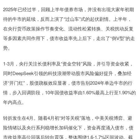
2025年已经过半，回顾上半年债券市场，并没有出现大家年初期
待的牛市的延续，反而上演了“过山车”式的起伏剧情。上半年，
在央行货币政策操作节奏变化、流动性松紧转换、关税扰动反复
等多因素共同作用下，债市收益率先上后下，走出了“倒V型”的走
势。
1-3月，央行关注长债利率及“资金空转”风险，并引导资金收紧，
同时DeepSeek引领的科技浪潮带动股市风险偏好提升，叠加经
济“开门红”，股债跷板效应显著，债市告别2024年单边牛市的行
情，步入回调阶段，10年国债收益率由1.60%最高上行至1.90%的
年内高点。
转折发生在4月。随着4月初“对等关税”落地，中美关税博弈、避
险情绪以及央行系列稳增长加码催化下，资金再度涌入债市，债
市收益率高位回落后转向震荡，整体围绕1.6-1.7%区间波动。截