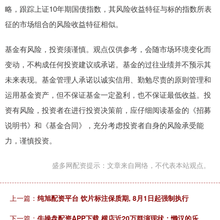
略，跟踪上证10年期国债指数，其风险收益特征与标的指数所表
征的市场组合的风险收益特征相似。
基金有风险，投资须谨慎。观点仅供参考，会随市场环境变化而
变动，不构成任何投资建议或承诺。基金的过往业绩并不预示其
未来表现。基金管理人承诺以诚实信用、勤勉尽责的原则管理和
运用基金资产，但不保证基金一定盈利，也不保证最低收益。投
资有风险，投资者在进行投资决策前，应仔细阅读基金的《招募
说明书》和《基金合同》，充分考虑投资者自身的风险承受能
力，谨慎投资。
盛多网配资提示：文章来自网络，不代表本站观点。
上一篇：
纯旭配资平台 饮片标注保质期, 8月1日起强制执行
下一篇：
牛操盘配资APP下载 横店近20万群演现状：懒汉的乐