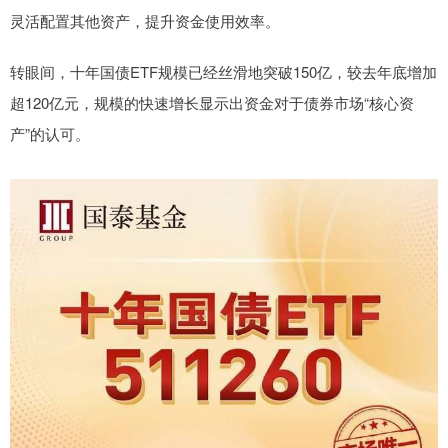
灵活配置其他资产，提升资金使用效率。
转眼间，十年国债ETF规模已经丝滑地突破150亿，较去年底增加
超120亿元，规模的快速增长显示出资金对于债券市场“核心资
产”的认可。