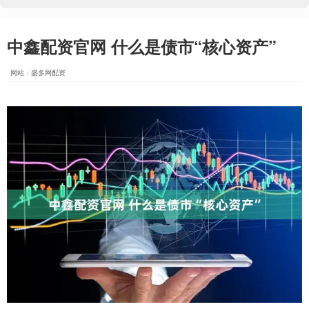
中鑫配资官网 什么是债市“核心资产”
网站：盛多网配资