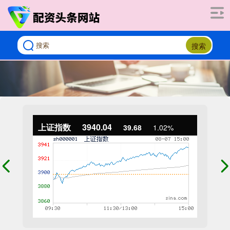
搜索
上证指数
3940.04
39.68
1.02%