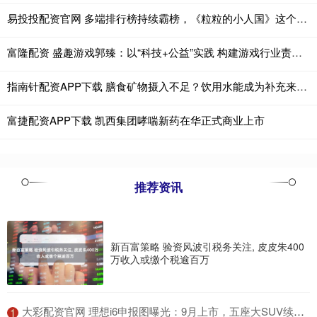
易投投配资官网 多端排行榜持续霸榜，《粒粒的小人国》这个王炸来了
富隆配资 盛趣游戏郭臻：以“科技+公益”实践 构建游戏行业责任新生态
指南针配资APP下载 膳食矿物摄入不足？饮用水能成为补充来源吗
富捷配资APP下载 凯西集团哮喘新药在华正式商业上市
推荐资讯
新百富策略 验资风波引税务关注, 皮皮朱400
万收入或缴个税逾百万
​大彩配资官网 理想i6申报图曝光：9月上市，五座大SUV续航新升级！_车辆_动力学_电机
1