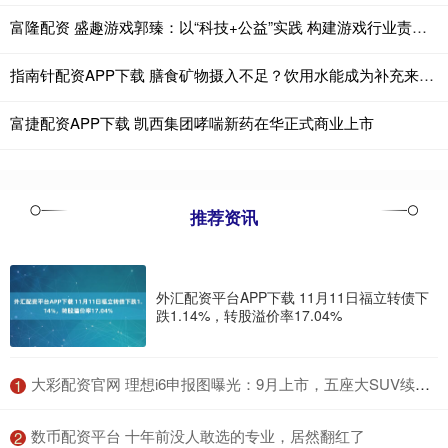
富隆配资 盛趣游戏郭臻：以“科技+公益”实践 构建游戏行业责任新生态
指南针配资APP下载 膳食矿物摄入不足？饮用水能成为补充来源吗
富捷配资APP下载 凯西集团哮喘新药在华正式商业上市
推荐资讯
外汇配资平台APP下载 11月11日福立转债下
跌1.14%，转股溢价率17.04%
​大彩配资官网 理想i6申报图曝光：9月上市，五座大SUV续航新升级！_车辆_动力学_电机
1
​数币配资平台 十年前没人敢选的专业，居然翻红了
2