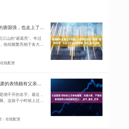
趣策略平台 被儿子拖累，一把年纪还在“捞金”的唐国强，也走上了成龙的老路_节目_责任_家庭
点江山的“诸葛亮”。年过
，他却频繁亮相于各大综
在线配资
长富配资 郑钧的儿子参加画展，浓眉大眼，严肃的表情颇有父亲的摇滚范儿！_孩子_音乐_艺术
是绕不开的名字。最近，
展。这孩子小时候上过
类：在线配资