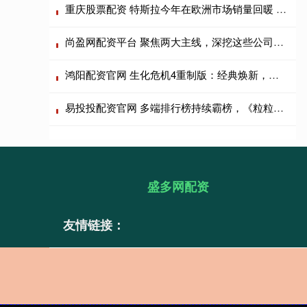
重庆股票配资 特斯拉今年在欧洲市场销量回暖 一季度涨幅近45%
尚盈网配资平台 聚焦两大主线，深挖这些公司！基金调研路线图曝光
鸿阳配资官网 生化危机4重制版：经典焕新，射击解谜爽感拉满
易投投配资官网 多端排行榜持续霸榜，《粒粒的小人国》这个王炸来了
盛多网配资
友情链接：