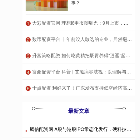
事？
​大彩配资官网 理想i6申报图曝光：9月上市，五座大SUV续航新升级！_车辆_动力学_电机
1
​数币配资平台 十年前没人敢选的专业，居然翻红了
2
​升富策略配资 如何吃黄精把肠胃养得“逍遥”起来？
3
​富豪配资平台 科普 | 艾滋病零歧视：以理解与爱之光，扫除偏见与歧视的阴霾_感染者_传播_病毒
4
​十点配资 利好来了！广东发布支持低空经济高质量发展若干措施
5
最新文章
腾信配资网 A股与港股IPO常态化发行，硬科技企业成主角