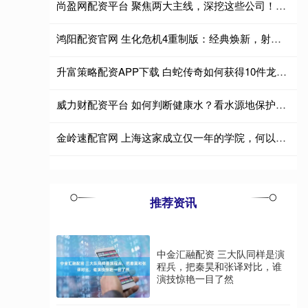
尚盈网配资平台 聚焦两大主线，深挖这些公司！基金调研路线图曝光
鸿阳配资官网 生化危机4重制版：经典焕新，射击解谜爽感拉满
升富策略配资APP下载 白蛇传奇如何获得10件龙神 西游传奇龙神套后面还有套装吗
威力财配资平台 如何判断健康水？看水源地保护和天然矿物含量
金岭速配官网 上海这家成立仅一年的学院，何以勇为AI尖兵
推荐资讯
中金汇融配资 三大队同样是演
程兵，把秦昊和张译对比，谁
演技惊艳一目了然