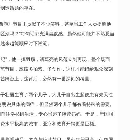
能制造话题的存在。
的西游》节目里贡献了不少笑料，甚至当工作人员提醒他
有区别吗？”每句话都充满幽默感。虽然他可能并不熟悉当
他越来越能顺应时下潮流。
的年纪”，他一挥羽扇，诸葛亮的风范立刻再现，整个场面
综艺节目，应该多拍戏、多创作，这样才能留给观众深刻
综艺舞台上，这背后，必然有一番深刻的考量。
妻子壮丽生育了两个儿子，大儿子自出生起便患有先天性
没有明说具体的病症，但显然两个儿子都有着特殊的需要。
子们前往洛杉矶生活，专心当起了陪读妈妈。于是，唐国强
消费水平极高的城市，医疗和教育开销更是巨额。
大量影视作品，并参与综艺节目。虽然年纪已高，但唐国