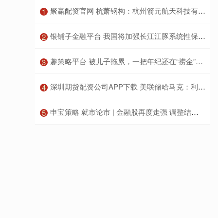
​聚赢配资官网 杭萧钢构：杭州箭元航天科技有限公司相关工程项目对公司全年业绩不产生重大影响
1
​银铺子金融平台 我国将加强长江江豚系统性保护（美丽中国）
2
​趣策略平台 被儿子拖累，一把年纪还在“捞金”的唐国强，也走上了成龙的老路_节目_责任_家庭
3
​深圳期货配资公司APP下载 美联储哈马克：利率政策可能在相当长一段时间内保持不变
4
​申宝策略 就市论市 | 金融股再度走强 调整结束了吗？
5