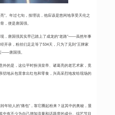
葛亮”。年过七旬，按理说，他应该是悠闲地享受天伦之
戏骨，便是唐国强。
现，唐国强其实早已踏上了成龙的“老路”——虽然年事
开录，粉丝们足足等了534天，只为了见到“王牌家
宾——唐国强。
人意外的是，这位平时扮演皇帝、诸葛亮的老艺术家，竟
还亲切地从包里拿出红包和零食，兴高采烈地发给现场的
转年轻人的“痛包”，靠它圈起粉来？这其中的奥秘，显
这其中有不少为自己增加流量和话题度的成分。综艺节目