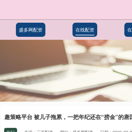
盛多网配资
在线配资
在
趣策略平台 被儿子拖累，一把年纪还在“捞金”的唐