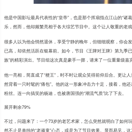
他是中国影坛最具代表性的“皇帝”，也是那个挥扇指点江山的“诸
乐，然而，他却频繁亮相于各大综艺节目中。这个让人敬重的老
很多人以为他会悄然退休，享受宁静的晚年，但细细观察，你会发
已高，却依然活跃在银幕前。如今，节目《王牌对王牌》第九季已经
族”的精彩演出。节目组这次真是豪手一掷，请来了一位重量级嘉
他一亮相，简直成了“梗王”，时不时让观众笑得前仰后合。更让
然背着一只时髦的“痛包”。他的这一形象冲击力十足，接着，他
粉丝。连一向搞笑的杨迪，也被唐国强的“潮流气质”比了下去。
展开剩余79%
不过，问题来了：一个73岁的老艺术家，怎么突然就明白了如何玩
然不止是单纯的“老顽童”心态，或是为了节目效果。显而易见，