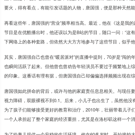
要火，得有看点，有能引发话题的人物，唐国强，便是那种天然
再看这些年，唐国强的“营业”频率相当高。最近，他在《这是我
节目是在优酷播出时，他还误以为是B站的节目，随口一问：“这
下网络上的各种套路，但依然大大方方地参与了这些节目，似乎
其实，唐国强自己也曾在“暖居派对”的直播中提到，70岁是“闯
也瞬间活跃了起来。但他曾也曾劝告年轻演员不要过于频繁地上
的印象。这番话有理有据，但唐国强自己却偏偏选择频频出现在
唐国强如此拼命的背后，或许与他的家庭责任息息相关。与现任
视力障碍，双眼裸视不到0.1。后来，小儿子也出生了，虽然他
为了孩子们能够接受更好的教育和治疗，2010年，壮丽带着儿
一个人承担起了整个家庭的经济重担，尤其是在洛杉矶这样一个
为了给妻儿提供一个安稳的生活环境，他在60多岁时，开始接拍