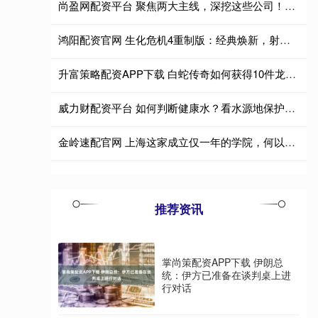
尚盈网配资平台 聚焦两大主线，深挖这些公司！基金调研路线图曝光
鸿阳配资官网 生化危机4重制版：经典焕新，射击解谜爽感拉满
升富策略配资APP下载 白蛇传奇如何获得10件龙神 西游传奇龙神套后面还有套装吗
威力财配资平台 如何判断健康水？看水源地保护和天然矿物含量
金岭速配官网 上海这家成立仅一年的学院，何以勇为AI尖兵
推荐资讯
掌尚策配资APP下载 伊朗总
统：伊方已准备在谈判桌上进
行对话