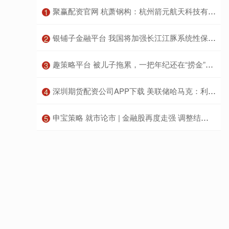
​聚赢配资官网 杭萧钢构：杭州箭元航天科技有限公司相关工程项目对公司全年业绩不产生重大影响
1
​银铺子金融平台 我国将加强长江江豚系统性保护（美丽中国）
2
​趣策略平台 被儿子拖累，一把年纪还在“捞金”的唐国强，也走上了成龙的老路_节目_责任_家庭
3
​深圳期货配资公司APP下载 美联储哈马克：利率政策可能在相当长一段时间内保持不变
4
​申宝策略 就市论市 | 金融股再度走强 调整结束了吗？
5