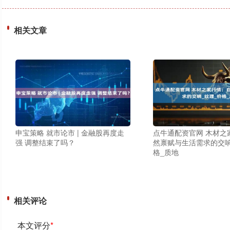
相关文章
申宝策略 就市论市 | 金融股再度走
点牛通配资官网 木材之
强 调整结束了吗？
然禀赋与生活需求的交响
格_质地
相关评论
本文评分
*